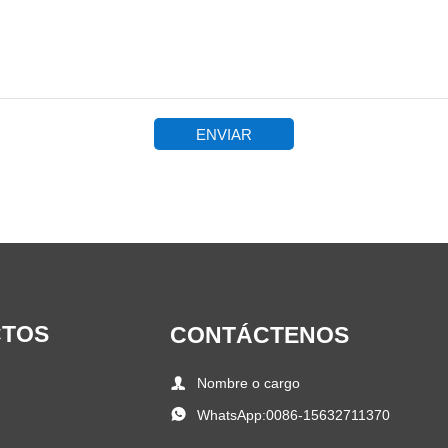
ENVIAR
CTOS
CONTÁCTENOS

Nombre o cargo

WhatsApp:0086-15632711370