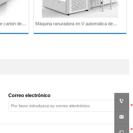
e cartón de
Máquina ranuradora en V automática de
n manual
cartón doble
Correo electrónico


