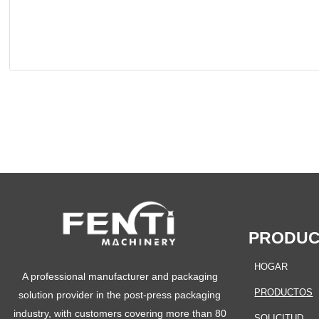
PRODU
HOGAR
A professional manufacturer and packaging
PRODUCTOS
solution provider in the post-press packaging
industry, with customers covering more than 80
SOLICITUD