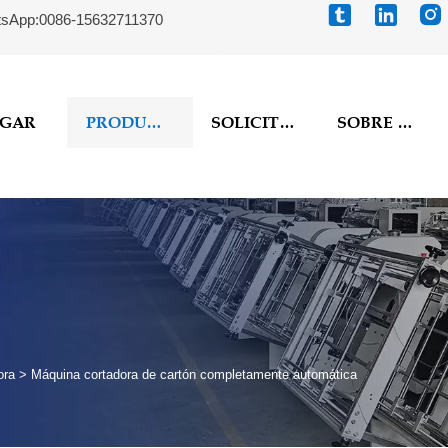



sApp:0086-15632711370
GAR
PRODUCTOS
SOLICITUD
SOBRE NOSOTROS
ora
>
Máquina cortadora de cartón completamente automática