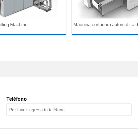
gle Way Slitting Machine
Máquina cortadora automática d
doble dirección con alimentació
Teléfono