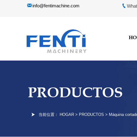


info@fentimachine.com
What
HO
PRODUCTOS

当前位置：
HOGAR
>
PRODUCTOS
>
Máquina cortad