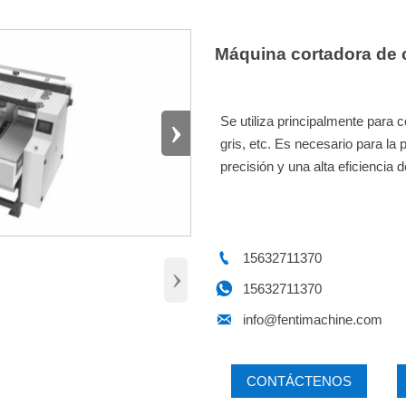
Máquina cortadora de 
›
Se utiliza principalmente para c
gris, etc. Es necesario para la 
precisión y una alta eficiencia 

15632711370
›

15632711370

info@fentimachine.com
CONTÁCTENOS