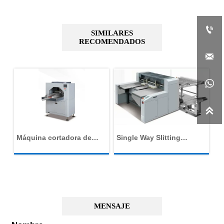

SIMILARES
RECOMENDADOS



V
Máquina cortadora de
Single Way Slitting
M
columna vertebral
Machine
au
do
a
MENSAJE