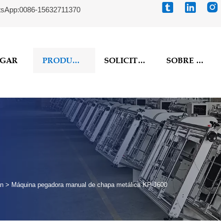



sApp:0086-15632711370
GAR
PRODUCTOS
SOLICITUD
SOBRE NOSOTROS
án
>
Máquina pegadora manual de chapa metálica KP-J600