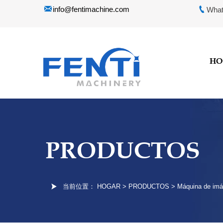


info@fentimachine.com
What
HO
PRODUCTOS

当前位置：
HOGAR
>
PRODUCTOS
>
Máquina de im