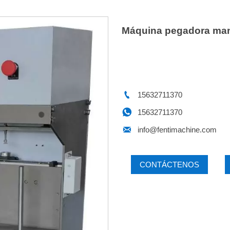
Máquina pegadora man

15632711370

15632711370

info@fentimachine.com
CONTÁCTENOS