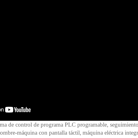
ema de control de programa PLC programable, seguimiento 
hombre-máquina con pantalla táctil,
máquina eléctrica integ