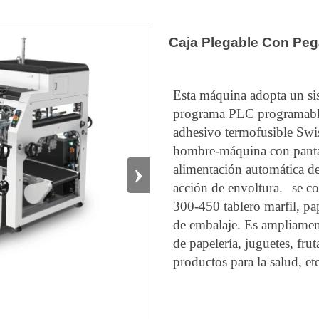
Caja Plegable Con Pe
Esta máquina adopta un sis
programa PLC programable,
adhesivo termofusible Swi
hombre-máquina con pantall
›
alimentación automática d
acción de envoltura.
se c
300-450 tablero marfil, pa
de embalaje. Es ampliament
de papelería, juguetes, frut
productos para la salud, et