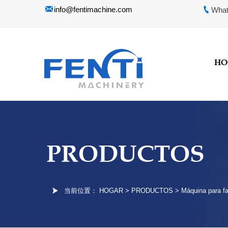


info@fentimachine.com
What
HO
PRODUCTOS

当前位置：
HOGAR
>
PRODUCTOS
>
Máquina para fa