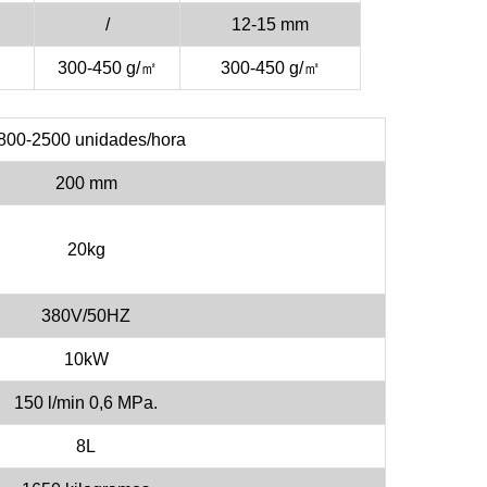
/
12-15 mm
300-450 g/㎡
300-450 g/㎡
800-2500 unidades/hora
200 mm
20kg
380V/50HZ
10kW
150 l/min 0,6 MPa.
8L