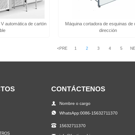
 V automática de cartón
Máquina cortadora de esquinas de 
ble
dirección
<
PRE
1
2
3
4
5
N
CTOS
CONTÁCTENOS

Nombre o cargo

WhatsApp:0086-15632711370

15632711370
TROS