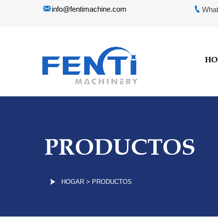


info@fentimachine.com
What
HO
PRODUCTOS

HOGAR
>
PRODUCTOS