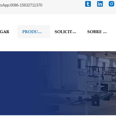



sApp:0086-15632711370
GAR
PRODUCTOS
SOLICITUD
SOBRE NOSOTROS